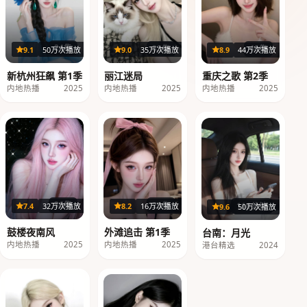
24集
32集
40集
9.1
50万次播放
9.0
35万次播放
8.9
44万次播放
新杭州狂飙 第1季
丽江迷局
重庆之歌 第2季
内地热播
2025
内地热播
2025
内地热播
2025
36集
29集
116分钟
7.4
32万次播放
8.2
16万次播放
9.6
50万次播放
鼓楼夜南风
外滩追击 第1季
台南：月光
内地热播
2025
内地热播
2025
港台精选
2024