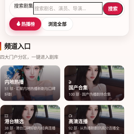
搜索剧集
搜索
热播榜
浏览全部
频道入口
四大门户分区，一键进入剧库
🇨🇳
内地热播
🎬
国产合集
51
部 ·
汇聚内地热播新剧与口碑
好剧
100
部 ·
国产热播剧场合集
🎞️
📺
港台精选
高清连播
38
部 ·
港台口碑好剧与经典连播
92
部 ·
从热播新剧到高分连播全
合辑
收录