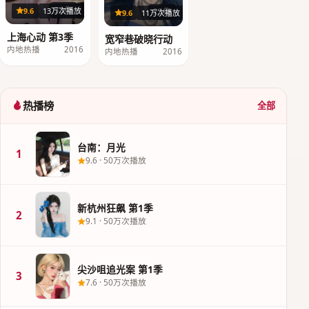
33集
9.6
13万次播放
23集
9.6
11万次播放
上海心动 第3季
宽窄巷破晓行动
内地热播
2016
内地热播
2016
热播榜
全部
台南：月光
1
9.6
·
50万次播放
新杭州狂飙 第1季
2
9.1
·
50万次播放
尖沙咀追光案 第1季
3
7.6
·
50万次播放