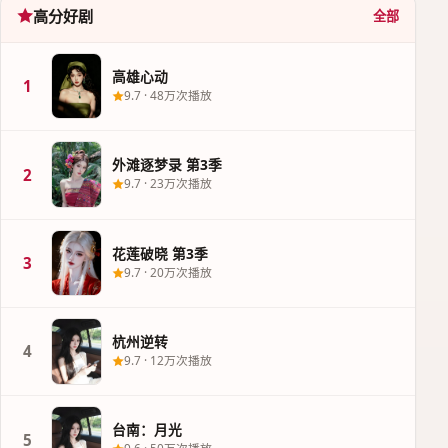
高分好剧
全部
高雄心动
1
9.7
·
48万次播放
外滩逐梦录 第3季
2
9.7
·
23万次播放
花莲破晓 第3季
3
9.7
·
20万次播放
杭州逆转
4
9.7
·
12万次播放
台南：月光
5