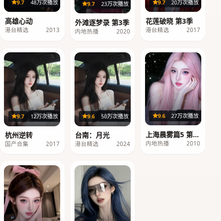
20集
36集
9.7
48万次播放
9.7
20万次播放
39集
9.7
23万次播放
高雄心动
花莲破晓 第3季
外滩逐梦录 第3季
港台精选
2013
港台精选
2017
内地热播
2020
26集
第20期
116分钟
9.6
27万次播放
9.7
12万次播放
9.6
50万次播放
上海晨雾篇5 第2
杭州逆转
台南：月光
季
内地热播
2010
国产合集
2017
港台精选
2024