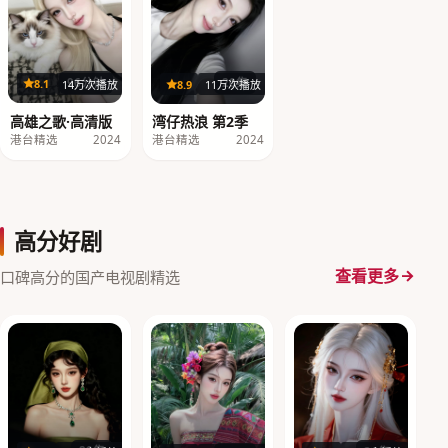
96分钟
20集
8.1
14万次播放
8.9
11万次播放
高雄之歌·高清版
湾仔热浪 第2季
港台精选
2024
港台精选
2024
高分好剧
查看更多
口碑高分的国产电视剧精选