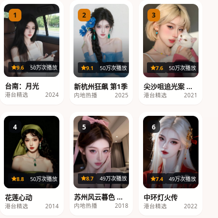
1
2
3
116分钟
19集
24集
9.6
50万次播放
7.6
50万次播放
9.1
50万次播放
台南：月光
尖沙咀追光案 第1
新杭州狂飙 第1季
季
港台精选
2024
港台精选
2021
内地热播
2025
4
5
6
12集
22集
23集
8.7
49万次播放
8.8
50万次播放
7.4
49万次播放
苏州风云暮色 第3
花莲心动
中环灯火传
季
内地热播
2018
港台精选
2014
港台精选
2022