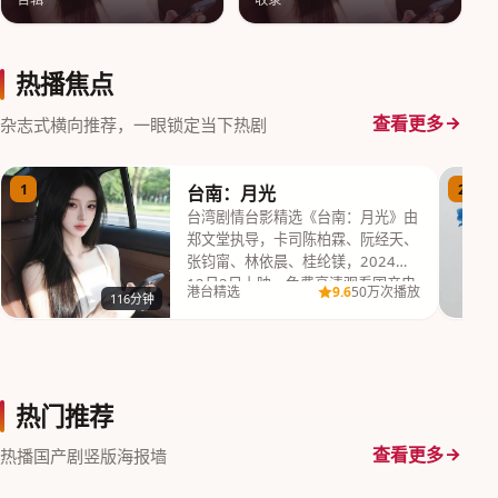
热播焦点
查看更多
杂志式横向推荐，一眼锁定当下热剧
1
2
台南：月光
台湾剧情台影精选《台南：月光》由
郑文堂执导，卡司陈柏霖、阮经天、
张钧甯、林依晨、桂纶镁，2024年
12月2日上映，免费高清观看国产电
9.6
港台精选
50万次播放
116分钟
视剧完整版高…
热门推荐
查看更多
热播国产剧竖版海报墙