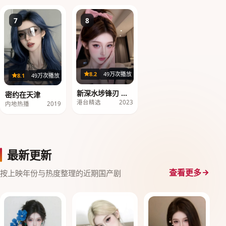
7
8
40集
8.2
49万次播放
18集
8.1
49万次播放
新深水埗锋刃 第1
密约在天津
季
港台精选
2023
内地热播
2019
最新更新
查看更多
按上映年份与热度整理的近期国产剧