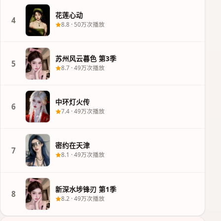
花莲心动
4
8.8
·
50万次播放
苏州风云暮色 第3季
5
8.7
·
49万次播放
中环灯火传
6
7.4
·
49万次播放
密约在天津
7
8.1
·
49万次播放
新深水埗锋刃 第1季
8
8.2
·
49万次播放