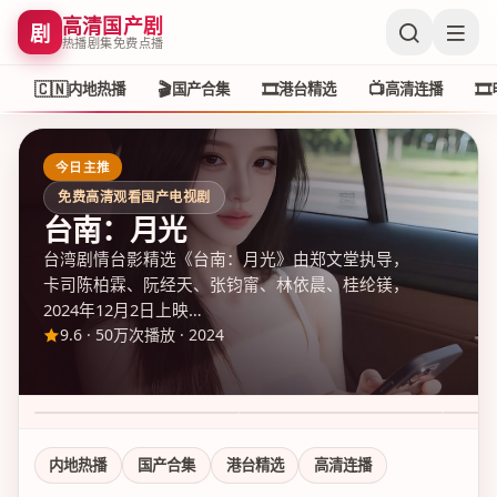
高清国产剧
剧
热播剧集免费点播
🇨🇳
🎬
🎞️
📺
🎞️
内地热播
国产合集
港台精选
高清连播
今日主推
免费高清观看国产电视剧
台南：月光
台湾剧情台影精选《台南：月光》由郑文堂执导，
卡司陈柏霖、阮经天、张钧甯、林依晨、桂纶镁，
2024年12月2日上映…
9.6
·
50万次播放
·
2024
新杭州狂飙 第1季
尖沙咀追光案 第1季
花莲
9.1
·
50万次播放
7.6
·
50万次播放
8.8
·
5
内地热播
国产合集
港台精选
高清连播